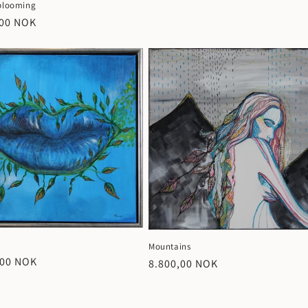
 blooming
,00 NOK
Mountains
,00 NOK
Vanlig
8.800,00 NOK
pris