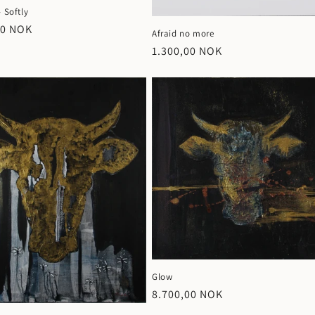
- Softly
00 NOK
Afraid no more
Vanlig
1.300,00 NOK
pris
Glow
Vanlig
8.700,00 NOK
pris