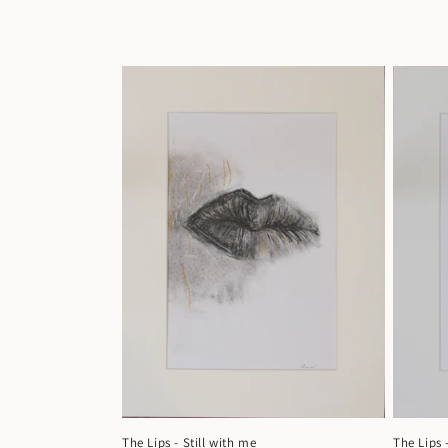
The Lips - Still with me
The Lips 