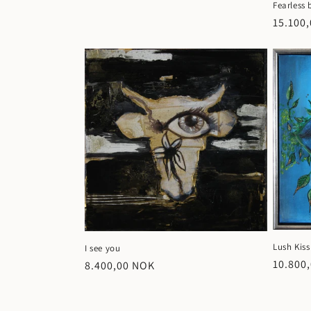
pris
Fearless
Vanlig
15.100
pris
Lush Kiss
I see you
Vanlig
10.800
Vanlig
8.400,00 NOK
pris
pris