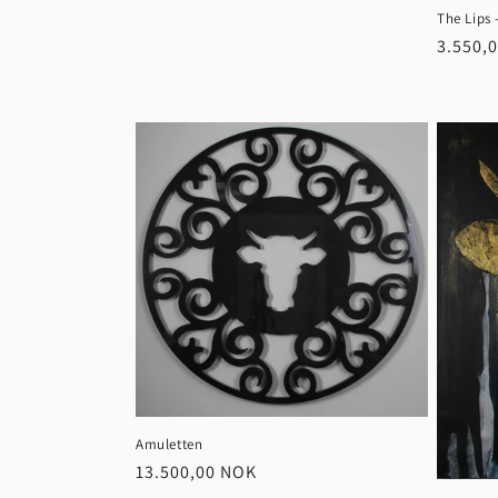
The Lips 
Vanlig
3.550,
pris
Amuletten
Vanlig
13.500,00 NOK