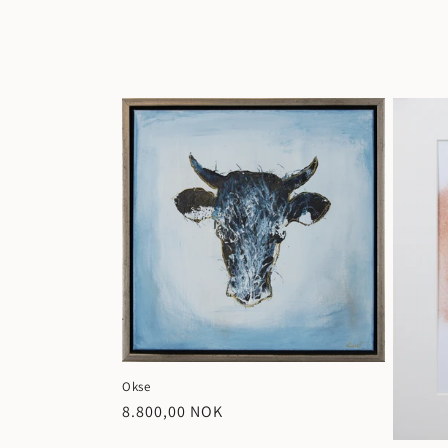
i
n
g
:
Okse
Vanlig
8.800,00 NOK
pris