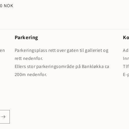
00 NOK
Parkering
Ko
men
Parkeringsplass rett over gaten til galleriet og
Ad
rett nedenfor.
In
Ellers stor parkeringsområde på Bankløkka ca
Tl
200m nedenfor.
E-