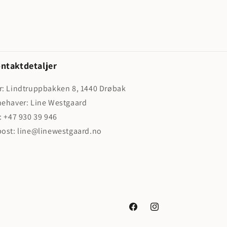
ntaktdetaljer
r: Lindtruppbakken 8, 1440 Drøbak
nehaver: Line Westgaard
f: +47 930 39 946
post: line@linewestgaard.no
Facebook
Instagram