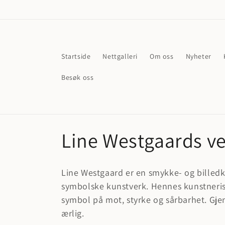
Gå videre
til
innholdet
Startside
Nettgalleri
Om oss
Nyheter
Besøk oss
S
Line Westgaards v
a
Line Westgaard er en smykke- og billedku
m
symbolske kunstverk. Hennes kunstnerisk
symbol på mot, styrke og sårbarhet. Gj
l
ærlig.