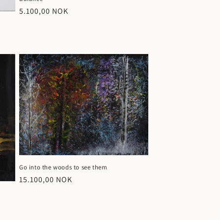
Vanlig
5.100,00 NOK
pris
Go into the woods to see them
Vanlig
15.100,00 NOK
pris