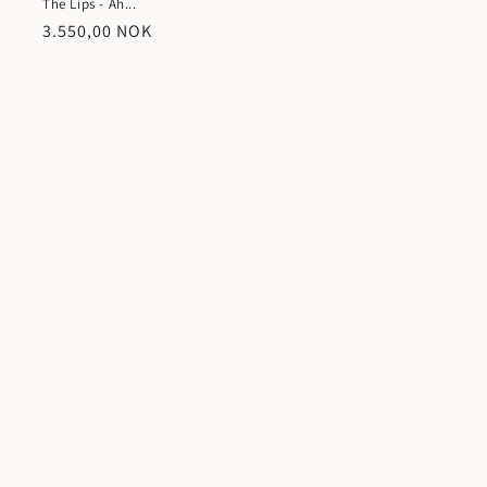
The Lips - Ah...
Vanlig
3.550,00 NOK
pris